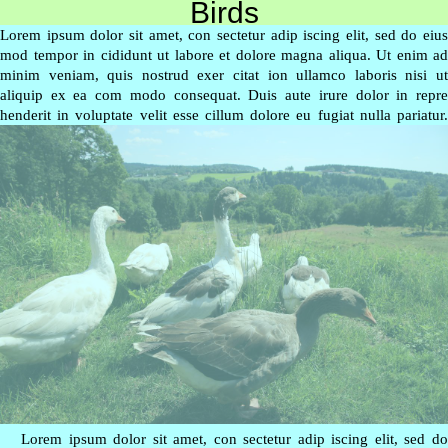
Birds
Lorem ipsum dolor sit amet, con sectetur adip iscing elit, sed do eius
mod tempor in cididunt ut labore et dolore magna aliqua. Ut enim ad
minim veniam, quis nostrud exer citat ion ullamco laboris nisi ut
aliquip ex ea com modo consequat. Duis aute irure dolor in repre
henderit in voluptate velit esse cillum dolore eu fugiat nulla pariatur.
Lorem ipsum dolor sit amet, con sectetur adip iscing elit, sed do