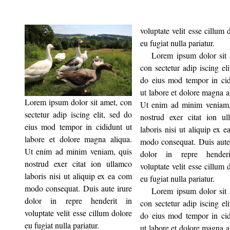
voluptate velit esse cillum 
eu fugiat nulla pariatur.
Lorem ipsum dolor sit 
con sectetur adip iscing eli
do eius mod tempor in cid
ut labore et dolore magna a
Lorem ipsum dolor sit amet, con
Ut enim ad minim veniam,
sectetur adip iscing elit, sed do
nostrud exer citat ion ul
eius mod tempor in cididunt ut
laboris nisi ut aliquip ex 
labore et dolore magna aliqua.
modo consequat. Duis aute
Ut enim ad minim veniam, quis
dolor in repre hender
nostrud exer citat ion ullamco
voluptate velit esse cillum 
laboris nisi ut aliquip ex ea com
eu fugiat nulla pariatur.
modo consequat. Duis aute irure
Lorem ipsum dolor sit 
dolor in repre henderit in
con sectetur adip iscing eli
voluptate velit esse cillum dolore
do eius mod tempor in cid
eu fugiat nulla pariatur.
ut labore et dolore magna a